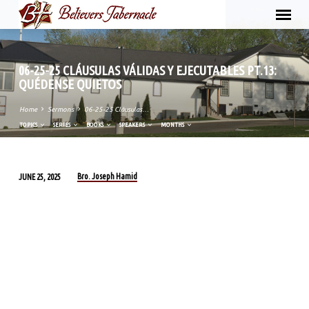
06-25-25 CLÁUSULAS VÁLIDAS Y EJECUTABLES PT.13:
QUÉDENSE QUIETOS
Home
Sermons
06-25-25 Cláusulas…
TOPICS
SERIES
BOOKS
SPEAKERS
MONTHS
Bro. Joseph Hamid
JUNE 25, 2025
06-
25-
25
CLÁUSULAS
VÁLIDAS
Y
EJECUTABLES
PT.13: