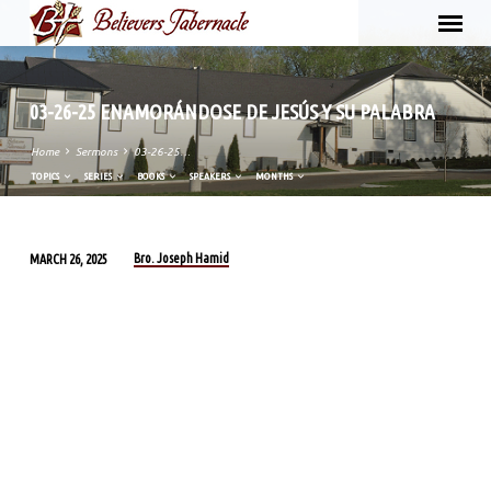
03-26-25 ENAMORÁNDOSE DE JESÚS Y SU PALABRA
Home
Sermons
03-26-25…
TOPICS
SERIES
BOOKS
SPEAKERS
MONTHS
Bro. Joseph Hamid
MARCH 26, 2025
03-
26-
25
ENAMORÁNDOSE
DE
JESÚS
Y
SU